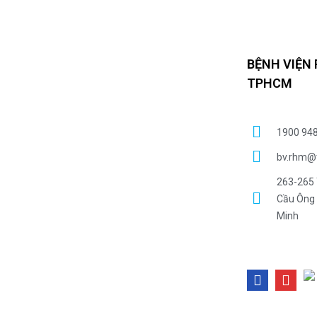
BỆNH VIỆN
TPHCM
1900 94
bv.rhm@
263-265 
Cầu Ông 
Minh