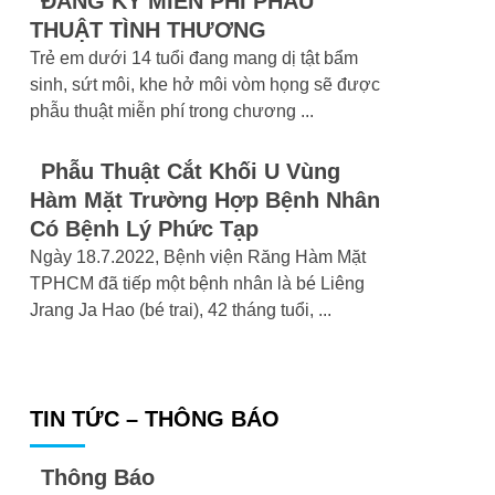
ĐĂNG KÝ MIỄN PHÍ PHẪU
THUẬT TÌNH THƯƠNG
Trẻ em dưới 14 tuổi đang mang dị tật bẩm
sinh, sứt môi, khe hở môi vòm họng sẽ được
phẫu thuật miễn phí trong chương
...
Phẫu Thuật Cắt Khối U Vùng
Hàm Mặt Trường Hợp Bệnh Nhân
Có Bệnh Lý Phức Tạp
Ngày 18.7.2022, Bệnh viện Răng Hàm Mặt
TPHCM đã tiếp một bệnh nhân là bé Liêng
Jrang Ja Hao (bé trai), 42 tháng tuổi,
...
TIN TỨC – THÔNG BÁO
Thông Báo