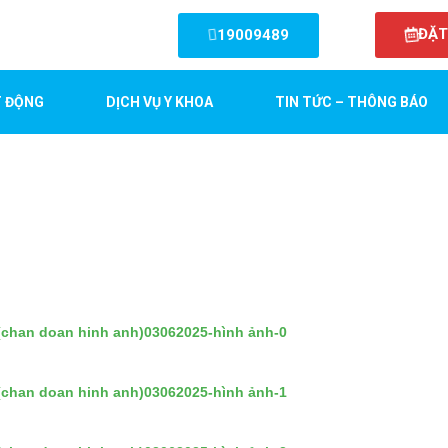
ĐẶT
19009489
 ĐỘNG
DỊCH VỤ Y KHOA
TIN TỨC – THÔNG BÁO
chan doan hinh anh)03062025-hình ảnh-0
chan doan hinh anh)03062025-hình ảnh-1