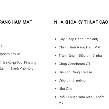
 RĂNG HÀM MẶT
NHA KHOA KỸ THUẬT CAO
Cấy Ghép Răng (Implant)
89
Chỉnh Hình Răng Hàm Mặt
tphcm.gov.vn
Trám răng – Điều trị nội nha
Trần Hưng Đạo, Phường
Chụp Conebeam CT
Lãnh, Thành Phố Hồ Chí
Điều Trị Răng Trẻ Em
Điều trị hôi miệng
Nha Chu
Phẫu Thuật Hàm Mặt – Thẩm
Mỹ