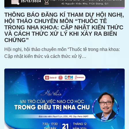
THÔNG BÁO ĐĂNG KÍ THAM DỰ HỘI NGHỊ,
HỘI THẢO CHUYÊN MÔN “THUỐC TÊ
TRONG NHA KHOA: CẬP NHẬT KIẾN THỨC
VÀ CÁCH THỨC XỬ LÝ KHI XẢY RA BIẾN
CHỨNG”
Hội nghị, hội thảo chuyên môn “Thuốc tê trong nha khoa:
Cập nhật kiến thức và cách thức xử lý…