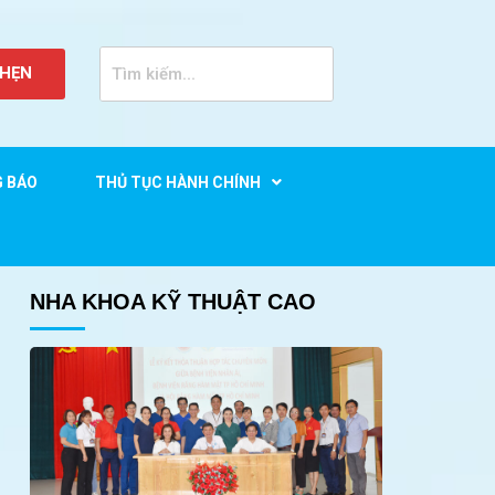
 HẸN
G BÁO
THỦ TỤC HÀNH CHÍNH
NHA KHOA KỸ THUẬT CAO