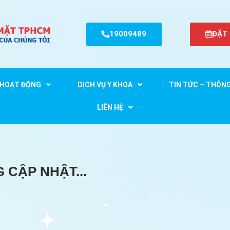
19009489
ĐẶT
HOẠT ĐỘNG
DỊCH VỤ Y KHOA
TIN TỨC – THÔN
LIÊN HỆ
 CẬP NHẬT...