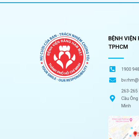
BỆNH VIỆN
TPHCM
1900 94
bv.rhm@
263-265 
Cầu Ông 
Minh