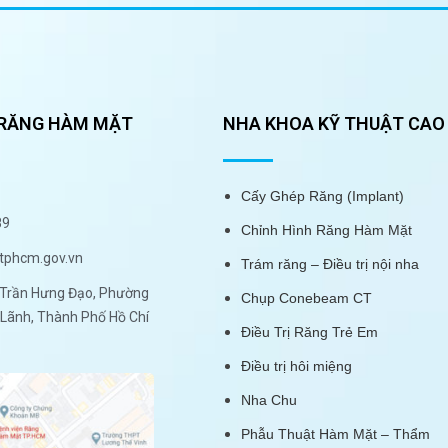
 RĂNG HÀM MẶT
NHA KHOA KỸ THUẬT CAO
Cấy Ghép Răng (Implant)
89
Chỉnh Hình Răng Hàm Mặt
tphcm.gov.vn
Trám răng – Điều trị nội nha
Trần Hưng Đạo, Phường
Chụp Conebeam CT
Lãnh, Thành Phố Hồ Chí
Điều Trị Răng Trẻ Em
Điều trị hôi miệng
Nha Chu
Phẫu Thuật Hàm Mặt – Thẩm