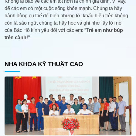
Không ai bảo vệ các em tốt hơn là chính gia đình. Vì vậy,
để các em có một cuộc sống khỏe mạnh. Chúng ta hãy
hành động cụ thể để biến những lời khẩu hiệu trên không
còn là sáo ngữ, chúng ta hãy học và ghi nhớ lấy lời nói
của Bác Hồ kính yêu đối với các em: “T
rẻ em như búp
trên cành!”
NHA KHOA KỸ THUẬT CAO