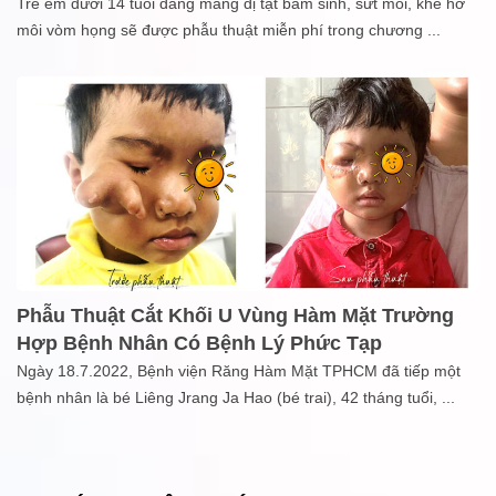
Trẻ em dưới 14 tuổi đang mang dị tật bẩm sinh, sứt môi, khe hở
môi vòm họng sẽ được phẫu thuật miễn phí trong chương
...
Phẫu Thuật Cắt Khối U Vùng Hàm Mặt Trường
Hợp Bệnh Nhân Có Bệnh Lý Phức Tạp
Ngày 18.7.2022, Bệnh viện Răng Hàm Mặt TPHCM đã tiếp một
bệnh nhân là bé Liêng Jrang Ja Hao (bé trai), 42 tháng tuổi,
...