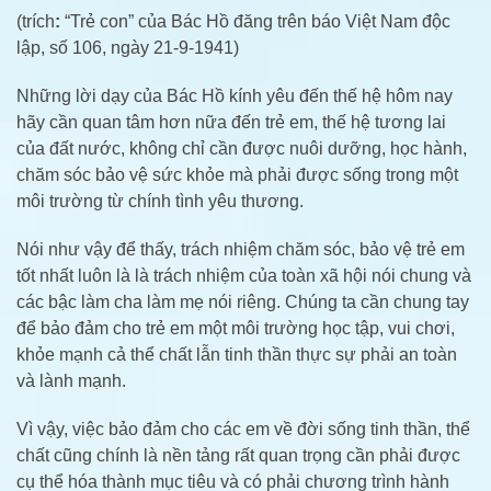
(trích
:
“Trẻ con” của Bác Hồ đăng trên báo Việt Nam độc
lập, số 106, ngày 21-9-1941)
Những lời dạy của Bác Hồ kính yêu đến thế hệ hôm nay
hãy cần quan tâm hơn nữa đến trẻ em, thế hệ tương lai
của đất nước, không chỉ cần được nuôi dưỡng, học hành,
chăm sóc bảo vệ sức khỏe mà phải được sống trong một
môi trường từ
chính tình yêu thương.
Nói như vậy để thấy, trách nhiệm chăm sóc, bảo vệ trẻ em
tốt nhất luôn là là trách nhiệm của toàn xã hội nói chung và
các bậc làm cha làm mẹ nói riêng. Chúng ta cần chung tay
để bảo đảm cho trẻ em một môi trường học tập, vui chơi,
khỏe mạnh cả thể chất lẫn tinh thần thực sự phải an toàn
và lành mạnh.
Vì vậy, việc bảo đảm cho các em về đời sống tinh thần, thể
chất cũng chính là nền tảng rất quan trọng cần phải được
cụ thể hóa thành mục tiêu và có phải chương trình hành