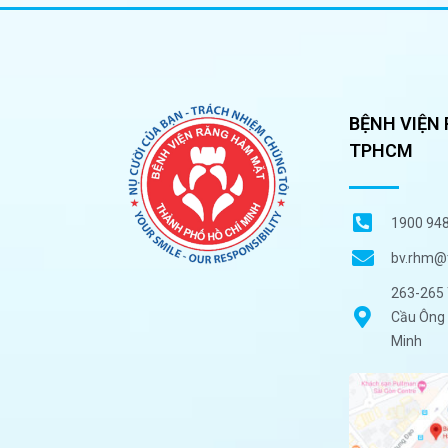
BỆNH VIỆN
TPHCM
1900 94
bv.rhm@
263-265 
Cầu Ông 
Minh