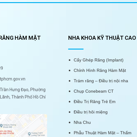
 RĂNG HÀM MẶT
NHA KHOA KỸ THUẬT CAO
Cấy Ghép Răng (Implant)
89
Chỉnh Hình Răng Hàm Mặt
tphcm.gov.vn
Trám răng – Điều trị nội nha
Trần Hưng Đạo, Phường
Chụp Conebeam CT
Lãnh, Thành Phố Hồ Chí
Điều Trị Răng Trẻ Em
Điều trị hôi miệng
Nha Chu
Phẫu Thuật Hàm Mặt – Thẩm