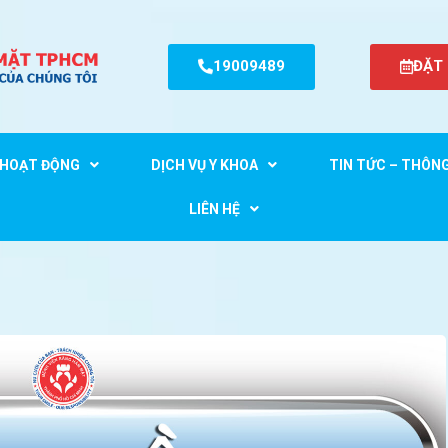
19009489
ĐẶT
HOẠT ĐỘNG
DỊCH VỤ Y KHOA
TIN TỨC – THÔN
LIÊN HỆ