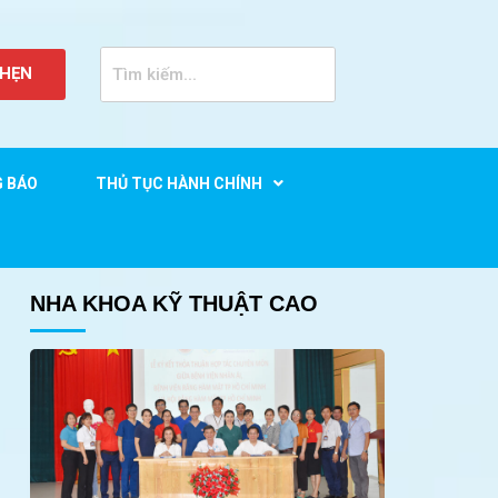
 HẸN
G BÁO
THỦ TỤC HÀNH CHÍNH
NHA KHOA KỸ THUẬT CAO