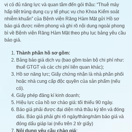
vị có đủ năng lực và quan tâm đến gói thầu: “Thuê máy
hấp tiệt trùng dụng cụ y tế phục vụ cho Khoa Kiểm soát
nhiễm khuẩn” của Bệnh viện Răng Hàm Mặt gửi Hồ sơ
báo giá được niêm phong và ghi rõ nội dung ngoài phong
bì về Bệnh viện Răng Hàm Mặt theo phụ lục bảng yêu cầu
báo giá.
Thành phần hồ sơ gồm:
Bảng báo giá dịch vụ (bao gồm toàn bộ chi phí như:
thuế GTGT và các chi phí liên quan khác);
Hồ sơ năng lực; Giấy chứng nhận là nhà phân phối
hoặc nhà cung cấp độc quyền của sản phẩm (nếu
có).
Giấy phép đăng kí kinh doanh;
Hiệu lực của hồ sơ chào giá: tối thiểu 90 ngày.
Báo giá phải được đại diện nhà thầu ký tên và đóng
dấu. Báo giá phải ghi rõ ngày/tháng/năm báo giá và
đóng dấu giáp lai (nếu trên 2 tờ giấy)
Nội dung yêu cầu chào giá: