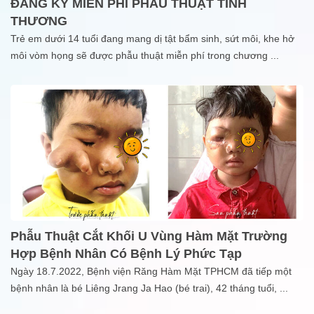
ĐĂNG KÝ MIỄN PHÍ PHẪU THUẬT TÌNH
THƯƠNG
Trẻ em dưới 14 tuổi đang mang dị tật bẩm sinh, sứt môi, khe hở
môi vòm họng sẽ được phẫu thuật miễn phí trong chương
...
Phẫu Thuật Cắt Khối U Vùng Hàm Mặt Trường
Hợp Bệnh Nhân Có Bệnh Lý Phức Tạp
Ngày 18.7.2022, Bệnh viện Răng Hàm Mặt TPHCM đã tiếp một
bệnh nhân là bé Liêng Jrang Ja Hao (bé trai), 42 tháng tuổi,
...