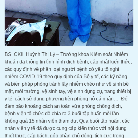
BS. CKII. Huỳnh Thị Lý – Trưởng khoa Kiểm soát Nhiễm
khuẩn đã thông tin tình hình dich bệnh, cập nhật kiến thức,
các quy định về phân loại người bệnh có yếu tố nghi
nhiễm COVID-19 theo quy định của Bộ y tế, các kỹ năng
và biện pháp phòng tránh lây nhiễm chéo như vệ sinh bề
mặt, môi trường, vệ sinh tay, vệ sinh dụng cụ, trang thiết bị
y tế, cách sử dụng phương tiện phòng hộ cá nhân… Để
đảm bảo khoảng cách an toàn vừa phòng chống dịch,
bệnh viện tổ chức đã chia ra 3 buổi tập huấn mỗi lần
không quá 15 nhân viên tham dự. Qua buổi tập huấn, các
nhân viên y tế đã được cung cấp kiến thức với nội dung
thiết thực, cấp bách, góp phần chủ động, tích cực trong