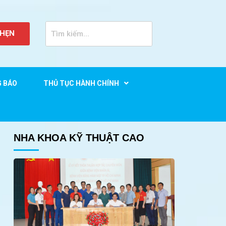
 HẸN
G BÁO
THỦ TỤC HÀNH CHÍNH
NHA KHOA KỸ THUẬT CAO