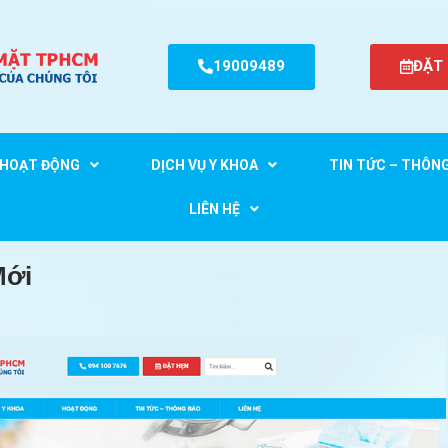
19009489
ĐẶT
HOẠT ĐỘNG
DỊCH VỤ Y KHOA
TIN TỨC – THÔN
n Mới
LIÊN HỆ
Mới