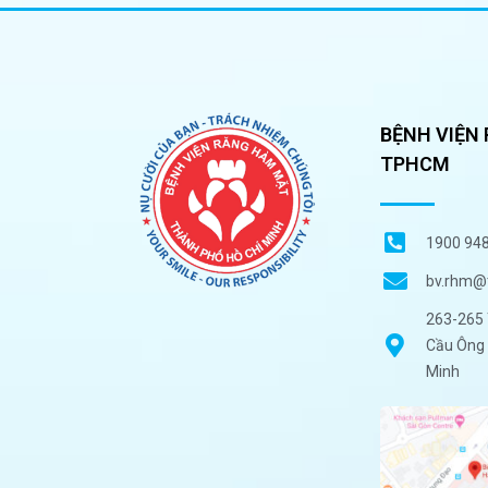
BỆNH VIỆN
TPHCM
1900 94
bv.rhm@
263-265 
Cầu Ông 
Minh