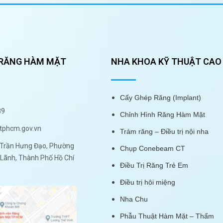
 RĂNG HÀM MẶT
NHA KHOA KỸ THUẬT CAO
Cấy Ghép Răng (Implant)
89
Chỉnh Hình Răng Hàm Mặt
tphcm.gov.vn
Trám răng – Điều trị nội nha
Trần Hưng Đạo, Phường
Chụp Conebeam CT
Lãnh, Thành Phố Hồ Chí
Điều Trị Răng Trẻ Em
Điều trị hôi miệng
Nha Chu
Phẫu Thuật Hàm Mặt – Thẩm