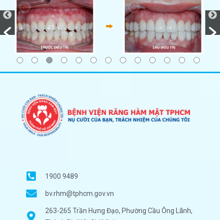
1900 9489
bv.rhm@tphcm.gov.vn
263-265 Trần Hưng Đạo, Phường Cầu Ông Lãnh,