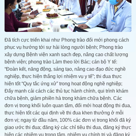
Đã tích cực triển khai như Phong trào đổi mới phong cách
phục vụ hướng tới sự hài lòng người bệnh; Phong trào
xây dựng Bệnh viện xanh sạch đẹp, nâng cao chất lượng
bệnh viện; phong trào Làm theo lời Bác; cán bộ Y tế:
“Đoàn kết, năng động, sáng tạo, nâng cao đạo đức nghề
nghiệp, thực hiện thắng lợi nhiệm vụ y tế”; thi đua thực
hiện tốt “Quy tắc ứng xử” trong hoạt động nghề nghiệp;
Đẩy mạnh cải cách các thủ tục hành chính, qui trình khám
chữa bệnh, giảm phiền hà trong khám chữa bệnh. Các
đơn vị trong khối luôn quan tâm, đổi mới hoạt động thi đua,
thực hiện tốt các qui định về thi đua khen thưởng ở mỗi
đơn vị; ngay từ đầu năm, 100% các đơn vị trong khối đã ký
giao ước thi đua; đăng ký các chỉ tiêu thi đua, đăng ký thực
hiện các nhiệm vụ trọng tâm, nhiệm vụ chính trị và đăng ký