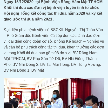
Ngày 15/12/2020, tại Bệnh Viện Răng Hàm Mặt TPHCM,
Khối thi đua các đơn vị bệnh viện tuyến tỉnh tổ chức
Hội nghị Tổng kết công tác thi đua năm 2020 và ký kết
giao ước thi đua năm 2021 .
Đại diện phía bệnh viện có BSCKII. Nguyễn Thị Thảo Vân
– Phó Giám đốc Bệnh viện đã tiếp đón các lãnh đạo đơn
vị, đại diện công đoàn cơ sở, phòng Kế hoạch – Nghiệp vụ
và cán bộ phụ trách công tác thi đua, khen thưởng các đơn
vị trong Khối thi đua bao gồm 08 đơn vị: BV Răng Hàm
Mặt TPHCM, BV Phụ Sản Từ Dũ, BV Nhi Đồng Thành
Phố, BV Nhi Đồng 2, BV Tai Mũi Họng, BV Hùng Vương,
BV Nhi Đồng 1, BV Mắt