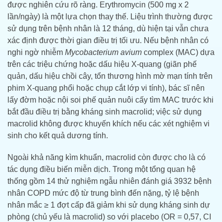
được nghiên cứu rõ ràng. Erythromycin (500 mg x 2
lần/ngày) là một lựa chọn thay thế. Liệu trình thường được
sử dụng trên bệnh nhân là 12 tháng, dù hiện tại vẫn chưa
xác định được thời gian điều trị tối ưu. Nếu bệnh nhân có
nghi ngờ nhiễm
Mycobacterium avium
complex (MAC) dựa
trên các triệu chứng hoặc dấu hiệu X-quang (giãn phế
quản, dấu hiệu chồi cây, tổn thương hình mờ mạn tính trên
phim X-quang phổi hoặc chụp cắt lớp vi tính), bác sĩ nên
lấy đờm hoặc nội soi phế quản nuôi cấy tìm MAC trước khi
bắt đầu điều trị bằng kháng sinh macrolid; việc sử dụng
macrolid không được khuyến khích nếu các xét nghiệm vi
sinh cho kết quả dương tính.
Ngoài khả năng kìm khuẩn, macrolid còn được cho là có
tác dụng điều biến miễn dịch. Trong một tổng quan hệ
thống gồm 14 thử nghiệm ngẫu nhiên đánh giá 3932 bệnh
nhân COPD mức độ từ trung bình đến nặng, tỷ lệ bệnh
nhân mắc ≥ 1 đợt cấp đã giảm khi sử dụng kháng sinh dự
phòng (chủ yếu là macrolid) so với placebo (OR = 0,57, CI