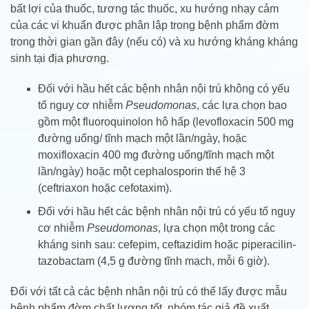
bất lợi của thuốc, tương tác thuốc, xu hướng nhạy cảm
của các vi khuẩn được phân lập trong bệnh phẩm đờm
trong thời gian gần đây (nếu có) và xu hướng kháng kháng
sinh tại địa phương.
Đối với hầu hết các bệnh nhân nội trú không có yếu
tố nguy cơ nhiễm
Pseudomonas
, các lựa chọn bao
gồm một fluoroquinolon hô hấp (levofloxacin 500 mg
đường uống/ tĩnh mạch một lần/ngày, hoặc
moxifloxacin 400 mg đường uống/tĩnh mạch một
lần/ngày) hoặc một cephalosporin thế hệ 3
(ceftriaxon hoặc cefotaxim).
Đối với hầu hết các bệnh nhân nội trú có yếu tố nguy
cơ nhiễm
Pseudomonas
, lựa chọn một trong các
kháng sinh sau: cefepim, ceftazidim hoặc piperacilin-
tazobactam (4,5 g đường tĩnh mạch, mỗi 6 giờ).
Đối với tất cả các bệnh nhân nội trú có thể lấy được mẫu
bệnh phẩm đờm chất lượng tốt, nhóm tác giả đề xuất