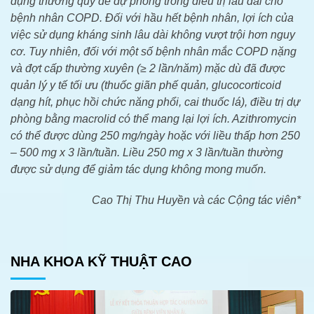
dụng thường quy để dự phòng trong điều trị lâu dài cho
bệnh nhân COPD. Đối với hầu hết bệnh nhân, lợi ích của
việc sử dụng kháng sinh lâu dài không vượt trội hơn nguy
cơ. Tuy nhiên, đối với một số bệnh nhân mắc COPD nặng
và đợt cấp thường xuyên (≥ 2 lần/năm) mặc dù đã được
quản lý y tế tối ưu (thuốc giãn phế quản, glucocorticoid
dạng hít, phục hồi chức năng phổi, cai thuốc lá), điều trị dự
phòng bằng macrolid có thể mang lại lợi ích. Azithromycin
có thể được dùng 250 mg/ngày hoặc với liều thấp hơn 250
– 500 mg x 3 lần/tuần. Liều 250 mg x 3 lần/tuần thường
được sử dụng để giảm tác dụng không mong muốn.
Cao Thị Thu Huyền và các Cộng tác viên*
NHA KHOA KỸ THUẬT CAO