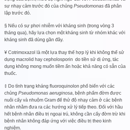
sự nhạy cảm trước đó của chủng
Pseudomonas
đã phân
lập trước đó.
§ Nếu có sự phơi nhiễm với kháng sinh (trong vòng 3
tháng qua), hãy lựa chọn một kháng sinh từ nhóm khác với
kháng sinh đã dùng gần đây.
¥ Cotrimoxazol là một lựa thay thế hợp lý khi không thể sử
dụng macrolid hay cepholosporin do tiền sử dị ứng, tác
dụng không mong muốn tiềm ẩn hoặc khả năng có sẵn của
thuốc.
‡ Do tình trạng kháng fluoroquinolon phổ biến với các
chủng
Pseudomonas aeruginosa
, bệnh phẩm đờm được
nuôi cấy và nhuộm Gram để thử độ nhạy cảm ở các bệnh
nhân nhằm đưa ra các hướng xử lý tiếp theo. Đối với hầu
hết bệnh nhân điều trị ngoại trú, không cần cấy đờm trừ khi
bệnh nhân không đáp ứng với việc điều trị theo kinh
nghiệm.