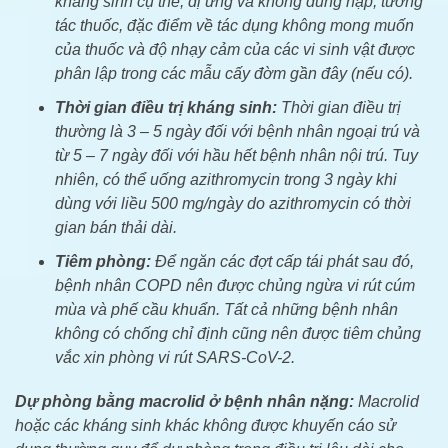
kháng sinh cụ thể, dị ứng và không dung nạp, tương
tác thuốc, đặc điểm về tác dụng không mong muốn
của thuốc và độ nhạy cảm của các vi sinh vật được
phân lập trong các mẫu cấy đờm gần đây (nếu có).
Thời gian điều trị kháng sinh:
Thời gian điều trị
thường là 3 – 5 ngày đối với bệnh nhân ngoại trú và
từ 5 – 7 ngày đối với hầu hết bệnh nhân nội trú. Tuy
nhiên, có thể uống azithromycin trong 3 ngày khi
dùng với liều 500 mg/ngày do azithromycin có thời
gian bán thải dài.
Tiêm phòng:
Để ngăn các đợt cấp tái phát sau đó,
bệnh nhân COPD nên được chủng ngừa vi rút cúm
mùa và phế cầu khuẩn. Tất cả những bệnh nhân
không có chống chỉ định cũng nên được tiêm chủng
vắc xin phòng vi rút SARS-CoV-2.
Dự phòng bằng macrolid ở bệnh nhân nặng:
Macrolid
hoặc các kháng sinh khác không được khuyến cáo sử