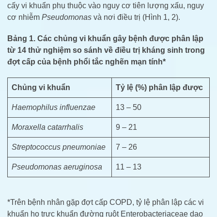
cấy vi khuẩn phụ thuộc vào nguy cơ tiên lượng xấu, nguy
cơ nhiễm
Pseudomonas
và nơi điều trị (Hình 1, 2).
Bảng 1. Các chủng vi khuẩn gây bệnh được phân lập
từ 14 thử nghiệm so sánh về điều trị kháng sinh trong
đợt cấp của bệnh phổi tắc nghẽn mạn tính*
Chủng vi khuẩn
Tỷ lệ (%) phân lập được
Haemophilus influenzae
13 – 50
Moraxella catarrhalis
9 – 21
Streptococcus pneumoniae
7 – 26
Pseudomonas aeruginosa
11 – 13
*Trên bệnh nhân gặp đợt cấp COPD, tỷ lệ phân lập các vi
khuẩn họ trực khuẩn đường ruột Enterobacteriaceae dao