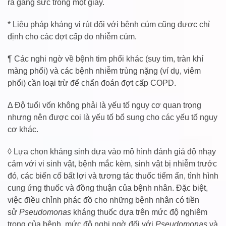
ra gắng sức trong một giây.
* Liệu pháp kháng vi rút đối với bệnh cúm cũng được chỉ
định cho các đợt cấp do nhiễm cúm.
¶ Các nghi ngờ về bệnh tim phổi khác (suy tim, tràn khí
màng phổi) và các bệnh nhiễm trùng nặng (ví dụ, viêm
phổi) cần loại trừ để chẩn đoán đợt cấp COPD.
Δ Độ tuổi vốn không phải là yếu tố nguy cơ quan trọng
nhưng nên được coi là yếu tố bổ sung cho các yếu tố nguy
cơ khác.
◊ Lựa chọn kháng sinh dựa vào mô hình đánh giá độ nhạy
cảm với vi sinh vật, bệnh mắc kèm, sinh vật bị nhiễm trước
đó, các biến cố bất lợi và tương tác thuốc tiểm ẩn, tình hình
cung ứng thuốc và đồng thuận của bệnh nhân. Đặc biệt,
việc điều chỉnh phác đồ cho những bệnh nhân có tiền
sử
Pseudomonas
kháng thuốc dựa trên mức độ nghiêm
trọng của bệnh, mức độ nghi ngờ đối với
Pseudomonas
và