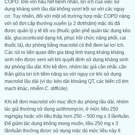
COPD. Đối với hầu hết bệnh nhân, lợi ích của việc sử
dụng kháng sinh lâu dài không vượt trội so với các nguy
cơ. Tuy nhiên, đối với một số trường hợp mắc COPD nặng
với số đợt cấp thường xuyên (≥ 2 đợt/năm) mặc dù đã
được quản lý y tế tối ưu (thuốc giãn phế quản tác dụng kéo
dài, glucocorticoid dạng hít, phục hồi chức năng phổi, cai
thuốc lá), dự phòng bằng macrolid có thể đem lại lợi ích.
Các rủi ro liên quan đến gia tăng tình trạng kháng kháng
sinh nên được xem xét khi quyết định sử dụng kháng sinh
dự phòng lâu dài. Khi kê đơn, nhóm tác giả cân nhắc cẩn
thận giữa lợi ích tiềm năng so với nguy cơ khi sử dụng
macrolid lâu dài (ví dụ: kéo dài khoảng QT, các biến cố tim
mạch khác, nhiễm
C.
difficile)
.
Khi kê đơn macrolid với mục đích dự phòng lâu dài, nhóm
tác giả thường sử dụng azithromycin, ở mức liều 250
mg/ngày hoặc với liều thấp hơn 250 – 500 mg x 3 lần/tuần.
Để giảm tác dụng không mong muốn, liều 250 mg x 3
lần/tuần thường được sử dụng mặc dù mức liều này ít