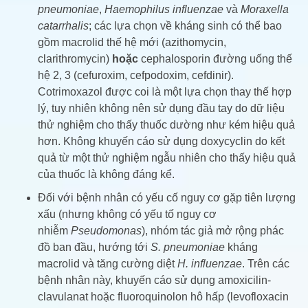
pneumoniae
,
Haemophilus influenzae
và
Moraxella
catarrhalis
; các lựa chọn về kháng sinh có thể bao
gồm macrolid thế hệ mới (azithomycin,
clarithromycin)
hoặc
cephalosporin đường uống thế
hệ 2, 3 (cefuroxim, cefpodoxim, cefdinir).
Cotrimoxazol được coi là một lựa chọn thay thế hợp
lý, tuy nhiên không nên sử dụng đầu tay do dữ liệu
thử nghiệm cho thấy thuốc dường như kém hiệu quả
hơn. Không khuyến cáo sử dụng doxycyclin do kết
quả từ một thử nghiệm ngẫu nhiên cho thấy hiệu quả
của thuốc là không đáng kể.
Đối với bệnh nhân có yếu cố nguy cơ gặp tiên lượng
xấu (nhưng không có yếu tố nguy cơ
nhiễm
Pseudomonas
), nhóm tác giả mở rộng phác
đồ ban đầu, hướng tới
S. pneumoniae
kháng
macrolid và tăng cường diệt
H. influenzae
. Trên các
bệnh nhân này, khuyến cáo sử dụng amoxicilin-
clavulanat hoặc fluoroquinolon hô hấp (levofloxacin