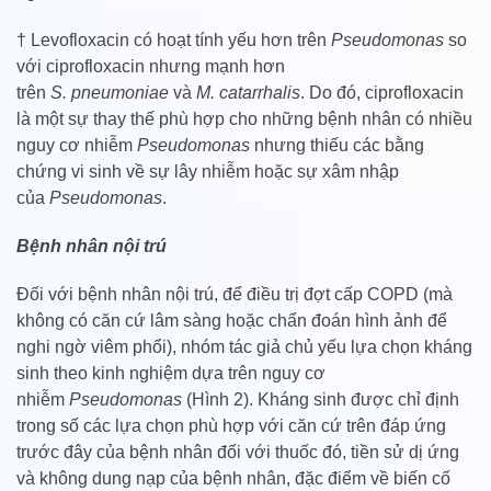
† Levofloxacin có hoạt tính yếu hơn trên
Pseudomonas
so
với ciprofloxacin nhưng mạnh hơn
trên
S. pneumoniae
và
M. catarrhalis
. Do đó, ciprofloxacin
là một sự thay thế phù hợp cho những bệnh nhân có nhiều
nguy cơ nhiễm
Pseudomonas
nhưng thiếu các bằng
chứng vi sinh về sự lây nhiễm hoặc sự xâm nhập
của
Pseudomonas
.
Bệnh nhân nội trú
Đối với bệnh nhân nội trú, để điều trị đợt cấp COPD (mà
không có căn cứ lâm sàng hoặc chẩn đoán hình ảnh để
nghi ngờ viêm phổi), nhóm tác giả chủ yếu lựa chọn kháng
sinh theo kinh nghiệm dựa trên nguy cơ
nhiễm
Pseudomonas
(Hình 2). Kháng sinh được chỉ định
trong số các lựa chọn phù hợp với căn cứ trên đáp ứng
trước đây của bệnh nhân đối với thuốc đó, tiền sử dị ứng
và không dung nạp của bệnh nhân, đặc điểm về biến cố