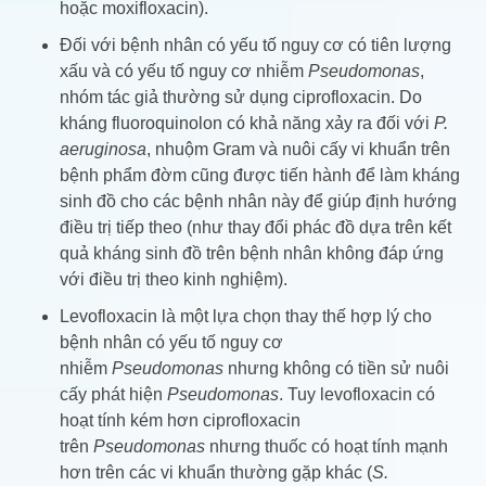
hoặc moxifloxacin).
Đối với bệnh nhân có yếu tố nguy cơ có tiên lượng
xấu và có yếu tố nguy cơ nhiễm
Pseudomonas
,
nhóm tác giả thường sử dụng ciprofloxacin. Do
kháng fluoroquinolon có khả năng xảy ra đối với
P.
aeruginosa
, nhuộm Gram và nuôi cấy vi khuẩn trên
bệnh phẩm đờm cũng được tiến hành để làm kháng
sinh đồ cho các bệnh nhân này để giúp định hướng
điều trị tiếp theo (như thay đổi phác đồ dựa trên kết
quả kháng sinh đồ trên bệnh nhân không đáp ứng
với điều trị theo kinh nghiệm).
Levofloxacin là một lựa chọn thay thế hợp lý cho
bệnh nhân có yếu tố nguy cơ
nhiễm
Pseudomonas
nhưng không có tiền sử nuôi
cấy phát hiện
Pseudomonas
. Tuy levofloxacin có
hoạt tính kém hơn ciprofloxacin
trên
Pseudomonas
nhưng thuốc có hoạt tính mạnh
hơn trên các vi khuẩn thường gặp khác (
S.