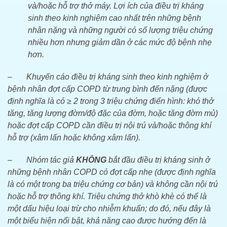
và/hoặc hỗ trợ thở máy. Lợi ích của điều trị kháng
sinh theo kinh nghiệm cao nhất trên những bệnh
nhân nặng và những người có số lượng triệu chứng
nhiều hơn nhưng giảm dần ở các mức độ bệnh nhẹ
hơn.
–
Khuyến cáo điều trị kháng sinh theo kinh nghiệm ở
bệnh nhân đợt cấp COPD từ trung bình đến nặng (được
định nghĩa là có ≥ 2 trong 3 triệu chứng điển hình: khó thở
tăng, tăng lượng đờm/độ đặc của đờm, hoặc tăng đờm mủ)
hoặc đợt cấp COPD cần điều trị nội trú và/hoặc thông khí
hỗ trợ (xâm lấn hoặc không xâm lấn).
–
Nhóm tác giả
KHÔNG
bắt đầu điều trị kháng sinh ở
những bệnh nhân COPD có đợt cấp nhẹ (được định nghĩa
là có một trong ba triệu chứng cơ bản) và không cần nội trú
hoặc hỗ trợ thông khí. Triệu chứng thở khò khè có thể là
một dấu hiệu loại trừ cho nhiễm khuẩn; do đó, nếu đây là
một biểu hiện nổi bật, khả năng cao được hướng đến là