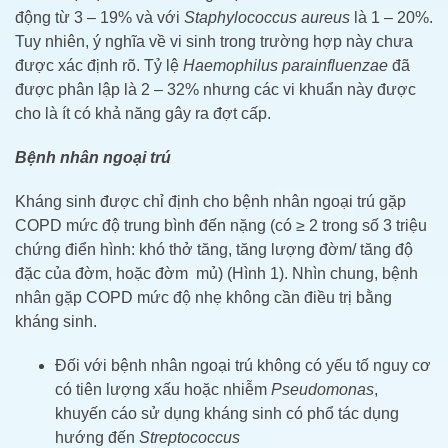
động từ 3 – 19% và với
Staphylococcus aureus
là 1 – 20%.
Tuy nhiên, ý nghĩa về vi sinh trong trường hợp này chưa
được xác định rõ. Tỷ lệ
Haemophilus parainfluenzae
đã
được phân lập là 2 – 32% nhưng các vi khuẩn này được
cho là ít có khả năng gây ra đợt cấp.
Bệnh nhân ngoại trú
Kháng sinh được chỉ định cho bệnh nhân ngoại trú gặp
COPD mức độ trung bình đến nặng (có ≥ 2 trong số 3 triệu
chứng điển hình: khó thở tăng, tăng lượng đờm/ tăng độ
đặc của đờm, hoặc đờm mủ) (Hình 1). Nhìn chung, bệnh
nhân gặp COPD mức độ nhẹ không cần điều trị bằng
kháng sinh.
Đối với bệnh nhân ngoại trú không có yếu tố nguy cơ
có tiên lượng xấu hoặc nhiễm
Pseudomonas
,
khuyến cáo sử dụng kháng sinh có phổ tác dụng
hướng đến
Streptococcus