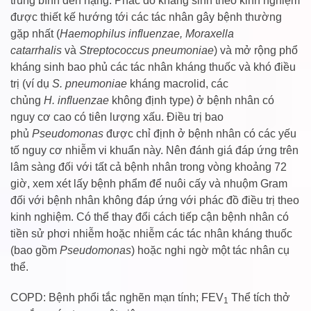
trung bình đến nặng. Phác đồ kháng sinh theo kinh nghiệm
được thiết kế hướng tới các tác nhân gây bệnh thường
gặp nhất (
Haemophilus influenzae, Moraxella
catarrhalis
và
Streptococcus pneumoniae
) và mở rộng phổ
kháng sinh bao phủ các tác nhân kháng thuốc và khó điều
trị (ví dụ
S. pneumoniae
kháng macrolid, các
chủng
H. influenzae
không định type) ở bệnh nhân có
nguy cơ cao có tiên lượng xấu. Điều trị bao
phủ
Pseudomonas
được chỉ định ở bệnh nhân có các yếu
tố nguy cơ nhiễm vi khuẩn này. Nên đánh giá đáp ứng trên
lâm sàng đối với tất cả bệnh nhân trong vòng khoảng 72
giờ, xem xét lấy bệnh phẩm để nuôi cấy và nhuộm Gram
đối với bệnh nhân không đáp ứng với phác đồ điều trị theo
kinh nghiệm. Có thể thay đổi cách tiếp cận bệnh nhân có
tiền sử phơi nhiễm hoặc nhiễm các tác nhân kháng thuốc
(bao gồm
Pseudomonas
) hoặc nghi ngờ một tác nhân cụ
thể.
COPD: Bệnh phổi tắc nghẽn mạn tính; FEV
Thể tích thở
1