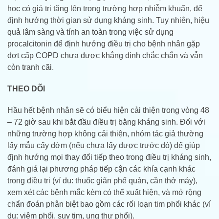
học có giá trị tăng lên trong trường hợp nhiễm khuẩn, để
định hướng thời gian sử dụng kháng sinh. Tuy nhiên, hiệu
quả lâm sàng và tính an toàn trong việc sử dụng
procalcitonin để định hướng điều trị cho bệnh nhân gặp
đợt cấp COPD chưa được khẳng định chắc chắn và vẫn
còn tranh cãi.
THEO DÕI
Hầu hết bệnh nhân sẽ có biểu hiện cải thiện trong vòng 48
– 72 giờ sau khi bắt đầu điều trị bằng kháng sinh. Đối với
những trường hợp không cải thiện, nhóm tác giả thường
lấy mẫu cấy đờm (nếu chưa lấy được trước đó) để giúp
định hướng mọi thay đổi tiếp theo trong điều trị kháng sinh,
đánh giá lại phương pháp tiếp cận các khía cạnh khác
trong điều trị (ví dụ: thuốc giãn phế quản, cần thở máy),
xem xét các bệnh mắc kèm có thể xuất hiện, và mở rộng
chẩn đoán phân biệt bao gồm các rối loạn tim phổi khác (ví
dụ: viêm phổi, suy tim, ung thư phổi).