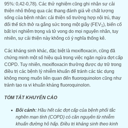
95%: 0,42-0,78). Các thử nghiệm cũng ghi nhận sự cải
thiện nhỏ thông qua các thang đánh giá về chất lượng
sống của bệnh nhân: cải thiện số trường hợp nội trú, thay
đổi thể tích thở ra gắng sức trong một giây (FEV
), biến cố
1
bất lợi nghiêm trọng và tử vong do mọi nguyên nhân, tuy
nhiên, sự cải thiện này không có ý nghĩa thống kê.
Các kháng sinh khác, đặc biệt là moxifloxacin, cũng đã
chứng minh một số hiệu quả trong việc ngăn ngừa đợt cấp
COPD. Tuy nhiên, moxifloxacin thường được dự trữ trong
điều trị các bệnh lý nhiễm khuẩn để tránh các tác dụng
không mong muốn liên quan đến fluoroquinolon cũng như
tránh tạo ra vi khuẩn kháng fluoroquinolon.
TÓM TẮT KHUYẾN CÁO
Bối cảnh:
Hầu hết các đợt cấp của bệnh phổi tắc
nghẽn mạn tính (COPD) có căn nguyên từ nhiễm
khuẩn đường hô hấp. Điều trị kháng sinh theo kinh