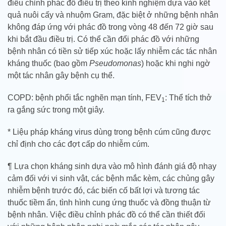
điều chỉnh phác đồ điều trị theo kinh nghiệm dựa vào kết
quả nuôi cấy và nhuộm Gram, đặc biệt ở những bệnh nhân
không đáp ứng với phác đồ trong vòng 48 đến 72 giờ sau
khi bắt đầu điều trị. Có thể cần đổi phác đồ với những
bệnh nhân có tiền sử tiếp xúc hoặc lấy nhiễm các tác nhân
kháng thuốc (bao gồm
Pseudomonas
) hoặc khi nghi ngờ
một tác nhân gây bệnh cụ thể.
COPD: bệnh phổi tắc nghẽn mạn tính, FEV
: Thể tích thở
1
ra gắng sức trong một giây.
* Liệu pháp kháng virus dùng trong bệnh cúm cũng được
chỉ định cho các đợt cấp do nhiễm cúm.
¶ Lựa chọn kháng sinh dựa vào mô hình đánh giá độ nhạy
cảm đối với vi sinh vật, các bệnh mắc kèm, các chủng gây
nhiễm bệnh trước đó, các biến cố bất lợi và tương tác
thuốc tiềm ẩn, tình hình cung ứng thuốc và đồng thuận từ
bệnh nhân. Việc điều chỉnh phác đồ có thể cần thiết đối