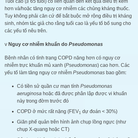
Tuổi cao (≥ 65 tuổi) có liên quan đến kết quả điều trị kém
hơn và/hoặc tăng nguy cơ nhiễm các chủng kháng thuốc.
Tuy không phải căn cứ để bắt buộc mở rộng điều trị kháng
sinh, nhóm tác giả cho rằng tuổi cao là yếu tố bổ sung cho
các yếu tố nêu trên.
v
Nguy cơ nhiễm khuẩn do
Pseudomonas
Bệnh nhân có tình trạng COPD nặng hơn có nguy cơ
nhiễm trực khuẩn mủ xanh (
Pseudomonas
) cao hơn. Các
yếu tố làm tăng nguy cơ nhiễm
Pseudomonas
bao gồm:
Có tiền sử quần cư mạn tính
Pseudomonas
aeruginosa
hoặc đã được phân lập được vi khuẩn
này trong đờm trước đó
COPD ở mức rất nặng (FEV
dự đoán < 30%)
1
Giãn phế quản trên hình ảnh chụp lồng ngực (như
chụp X-quang hoặc CT)