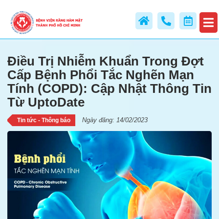
Tính (COPD): Cập Nhật Thông T
Từ UptoDate
Điều Trị Nhiễm Khuẩn Trong Đợt
Cấp Bệnh Phổi Tắc Nghẽn Mạn
Tính (COPD): Cập Nhật Thông Tin
Từ UptoDate
Ngày đăng: 14/02/2023
Tin tức - Thông báo