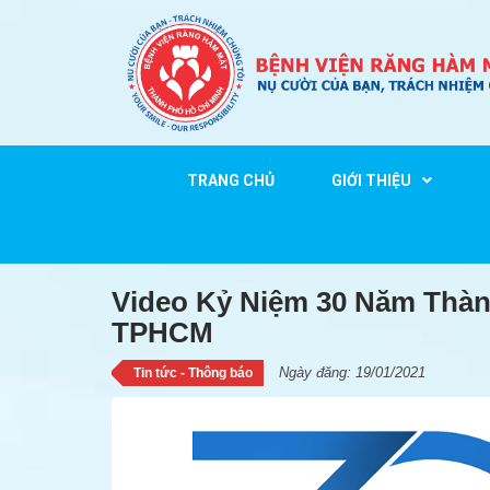
TRANG CHỦ
GIỚI THIỆU
Video Kỷ Niệm 30 Năm T
Video Kỷ Niệm 30 Năm Thà
TPHCM
Ngày đăng: 19/01/2021
Tin tức - Thông báo