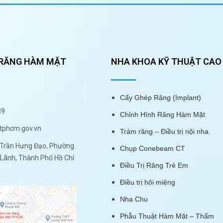
 RĂNG HÀM MẶT
NHA KHOA KỸ THUẬT CAO
Cấy Ghép Răng (Implant)
89
Chỉnh Hình Răng Hàm Mặt
tphcm.gov.vn
Trám răng – Điều trị nội nha
Trần Hưng Đạo, Phường
Chụp Conebeam CT
Lãnh, Thành Phố Hồ Chí
Điều Trị Răng Trẻ Em
Điều trị hôi miệng
Nha Chu
Phẫu Thuật Hàm Mặt – Thẩm