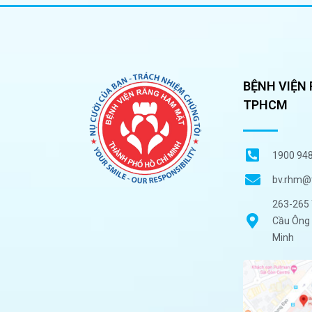
BỆNH VIỆN
TPHCM
1900 94
bv.rhm@
263-265 
Cầu Ông 
Minh