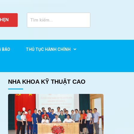
 HẸN
G BÁO
THỦ TỤC HÀNH CHÍNH
ặt TPHCM
NHA KHOA KỸ THUẬT CAO