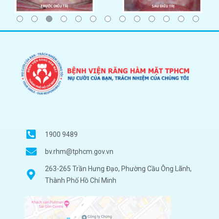
1900 9489
bv.rhm@tphcm.gov.vn
263-265 Trần Hưng Đạo, Phường Cầu Ông Lãnh,
Thành Phố Hồ Chí Minh