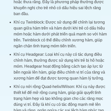
hoặc thưa răng. Đây là phương pháp thường được
khuyến nghị cho trẻ nhỏ có dấu hiệu sai lệch răng
ban đầu.
Khí cụ Twinblock: Được sử dụng để chỉnh lại tương
quan giữa hàm trên và hàm dưới khi trẻ có dấu hiệu
móm hoặc hàm dưới phát triển quá mạnh so với hàm
trên. Twinblock có thể điều chỉnh xương hàm, giúp
ngăn chặn tình trạng móm tiến triển.
Khí cụ Headgear: Loại khí cụ này có tác dụng điều
chỉnh hàm, thường được sử dụng khi trẻ bị hô hoặc
móm. Headgear hoạt động bằng cách tạo áp lực từ
bên ngoài lên hàm, giúp điều chỉnh vị trí của răng và
xương hàm để đạt được tương quan hàm lý tưởng.
Khí cụ nới rộng Quad-helix/Wilson: Khí cụ này được
thiết kế để mở rộng cung hàm, giúp giải quyết tình
trạng hàm hẹp và tạo không gian cho các răng mọc
đúng vị trí. Đây là khí cụ có tác động mạnh mẽ lên
hàm và răng, ngăn ngừa các sai lệch hàm phức tạp