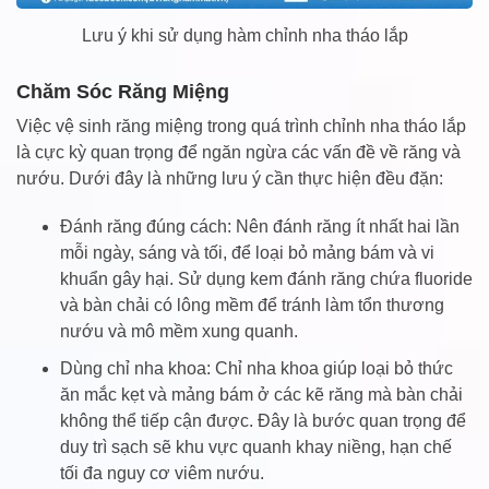
Lưu ý khi sử dụng hàm chỉnh nha tháo lắp
Chăm Sóc Răng Miệng
Việc vệ sinh răng miệng trong quá trình chỉnh nha tháo lắp
là cực kỳ quan trọng để ngăn ngừa các vấn đề về răng và
nướu. Dưới đây là những lưu ý cần thực hiện đều đặn:
Đánh răng đúng cách: Nên đánh răng ít nhất hai lần
mỗi ngày, sáng và tối, để loại bỏ mảng bám và vi
khuẩn gây hại. Sử dụng kem đánh răng chứa fluoride
và bàn chải có lông mềm để tránh làm tổn thương
nướu và mô mềm xung quanh.
Dùng chỉ nha khoa: Chỉ nha khoa giúp loại bỏ thức
ăn mắc kẹt và mảng bám ở các kẽ răng mà bàn chải
không thể tiếp cận được. Đây là bước quan trọng để
duy trì sạch sẽ khu vực quanh khay niềng, hạn chế
tối đa nguy cơ viêm nướu.