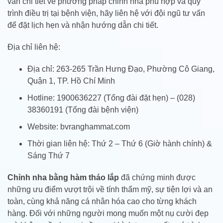
vấn chi tiết về phương pháp chỉnh nha phù hợp và quy
trình điều trị tại bệnh viện, hãy liên hệ với đội ngũ tư vấn
để đặt lịch hẹn và nhận hướng dẫn chi tiết.
Địa chỉ liên hệ:
Địa chỉ: 263-265 Trần Hưng Đạo, Phường Cô Giang,
Quận 1, TP. Hồ Chí Minh
Hotline: 1900636227 (Tổng đài đặt hẹn) – (028)
38360191 (Tổng đài bệnh viện)
Website: bvranghammat.com
Thời gian liên hệ: Thứ 2 – Thứ 6 (Giờ hành chính) &
Sáng Thứ 7
Chỉnh nha bằng hàm tháo lắp
đã chứng minh được
những ưu điểm vượt trội về tính thẩm mỹ, sự tiện lợi và an
toàn, cùng khả năng cá nhân hóa cao cho từng khách
hàng. Đối với những người mong muốn một nụ cười đẹp