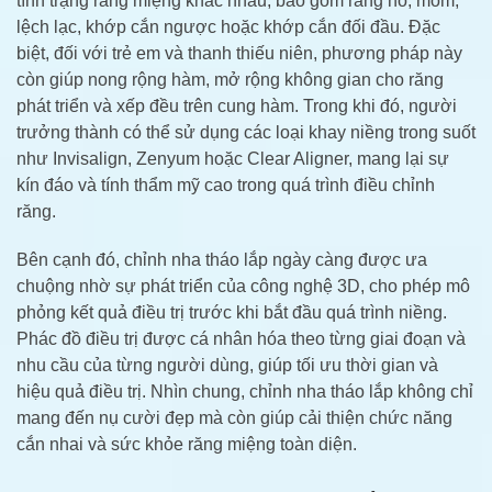
tình trạng răng miệng khác nhau, bao gồm răng hô, móm,
lệch lạc, khớp cắn ngược hoặc khớp cắn đối đầu. Đặc
biệt, đối với trẻ em và thanh thiếu niên, phương pháp này
còn giúp nong rộng hàm, mở rộng không gian cho răng
phát triển và xếp đều trên cung hàm. Trong khi đó, người
trưởng thành có thể sử dụng các loại khay niềng trong suốt
như Invisalign, Zenyum hoặc Clear Aligner, mang lại sự
kín đáo và tính thẩm mỹ cao trong quá trình điều chỉnh
răng.
Bên cạnh đó, chỉnh nha tháo lắp ngày càng được ưa
chuộng nhờ sự phát triển của công nghệ 3D, cho phép mô
phỏng kết quả điều trị trước khi bắt đầu quá trình niềng.
Phác đồ điều trị được cá nhân hóa theo từng giai đoạn và
nhu cầu của từng người dùng, giúp tối ưu thời gian và
hiệu quả điều trị. Nhìn chung, chỉnh nha tháo lắp không chỉ
mang đến nụ cười đẹp mà còn giúp cải thiện chức năng
cắn nhai và sức khỏe răng miệng toàn diện.