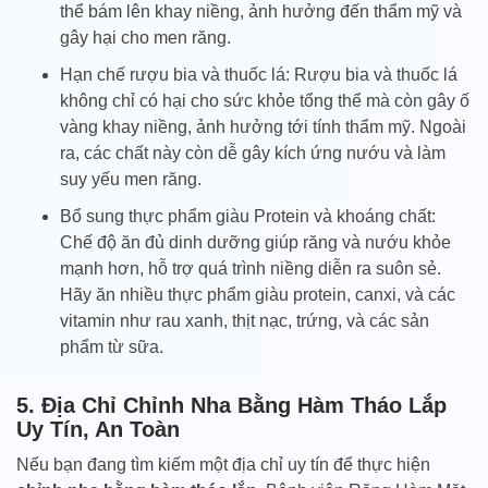
thể bám lên khay niềng, ảnh hưởng đến thẩm mỹ và
gây hại cho men răng.
Hạn chế rượu bia và thuốc lá: Rượu bia và thuốc lá
không chỉ có hại cho sức khỏe tổng thể mà còn gây ố
vàng khay niềng, ảnh hưởng tới tính thẩm mỹ. Ngoài
ra, các chất này còn dễ gây kích ứng nướu và làm
suy yếu men răng.
Bổ sung thực phẩm giàu Protein và khoáng chất:
Chế độ ăn đủ dinh dưỡng giúp răng và nướu khỏe
mạnh hơn, hỗ trợ quá trình niềng diễn ra suôn sẻ.
Hãy ăn nhiều thực phẩm giàu protein, canxi, và các
vitamin như rau xanh, thịt nạc, trứng, và các sản
phẩm từ sữa.
5. Địa Chỉ Chỉnh Nha Bằng Hàm Tháo Lắp
Uy Tín, An Toàn
Nếu bạn đang tìm kiếm một địa chỉ uy tín để thực hiện