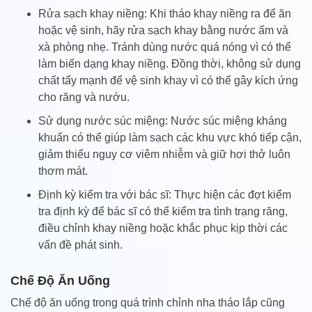
Rửa sạch khay niềng: Khi tháo khay niềng ra để ăn
hoặc vệ sinh, hãy rửa sạch khay bằng nước ấm và
xà phòng nhẹ. Tránh dùng nước quá nóng vì có thể
làm biến dạng khay niềng. Đồng thời, không sử dụng
chất tẩy mạnh để vệ sinh khay vì có thể gây kích ứng
cho răng và nướu.
Sử dụng nước súc miệng: Nước súc miệng kháng
khuẩn có thể giúp làm sạch các khu vực khó tiếp cận,
giảm thiểu nguy cơ viêm nhiễm và giữ hơi thở luôn
thơm mát.
Định kỳ kiểm tra với bác sĩ: Thực hiện các đợt kiểm
tra định kỳ để bác sĩ có thể kiểm tra tình trạng răng,
điều chỉnh khay niềng hoặc khắc phục kịp thời các
vấn đề phát sinh.
Chế Độ Ăn Uống
Chế độ ăn uống trong quá trình chỉnh nha tháo lắp cũng