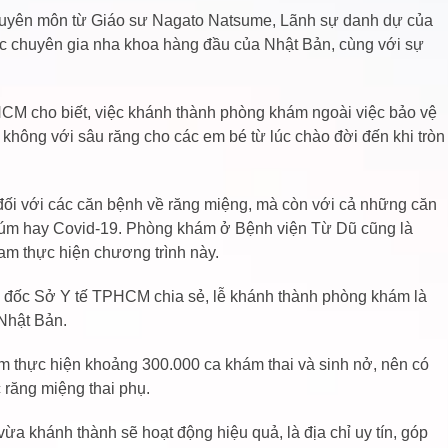
chuyên môn từ Giáo sư Nagato Natsume, Lãnh sự danh dự của
ác chuyên gia nha khoa hàng đầu của Nhật Bản, cùng với sự
M cho biết, việc khánh thành phòng khám ngoài việc bảo vệ
i không với sâu răng cho các em bé từ lúc chào đời đến khi tròn
đối với các căn bệnh về răng miệng, mà còn với cả những căn
úm hay Covid-19. Phòng khám ở Bệnh viện Từ Dũ cũng là
am thực hiện chương trình này.
m đốc Sở Y tế TPHCM chia sẻ, lễ khánh thành phòng khám là
 Nhật Bản.
m thực hiện khoảng 300.000 ca khám thai và sinh nở, nên có
 răng miệng thai phụ.
khánh thành sẽ hoạt động hiệu quả, là địa chỉ uy tín, góp