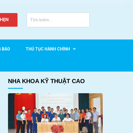
 HẸN
G BÁO
THỦ TỤC HÀNH CHÍNH
 Đầu Tiên” Ở Việt Nam
NHA KHOA KỸ THUẬT CAO