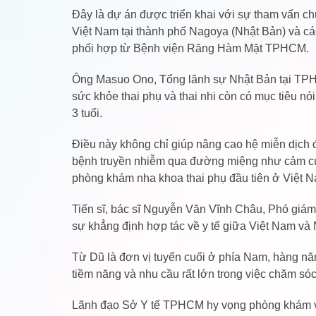
Đây là dự án được triển khai với sự tham vấn 
Việt Nam tại thành phố Nagoya (Nhật Bản) và c
phối hợp từ Bệnh viện Răng Hàm Mặt TPHCM.
Ông Masuo Ono, Tổng lãnh sự Nhật Bản tại TPHC
sức khỏe thai phụ và thai nhi còn có mục tiêu nó
3 tuổi.
Điều này không chỉ giúp nâng cao hệ miễn dịch 
bệnh truyền nhiễm qua đường miệng như cảm c
phòng khám nha khoa thai phụ đầu tiên ở Việt N
Tiến sĩ, bác sĩ Nguyễn Văn Vĩnh Châu, Phó giá
sự khẳng định hợp tác về y tế giữa Việt Nam và
Từ Dũ là đơn vị tuyến cuối ở phía Nam, hàng nă
tiềm năng và nhu cầu rất lớn trong việc chăm sóc
Lãnh đạo Sở Y tế TPHCM hy vọng phòng khám vừa 