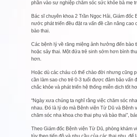
phần vào sự nghiệp chăm sóc sức khỏe bà mẹ 
Bác sĩ chuyên khoa 2 Trần Ngọc Hải, Giám đốc B
nước phát triển đều đặt ra vấn đề cần nâng cao
bào thai.
Các bệnh lý về răng miệng ảnh hưởng đến bào th
hoặc sảy thai. Một đứa trẻ sinh sớm hơn bình th
hơn.
Hoặc dù các cháu có thể chào đời nhưng cũng ph
cần làm sao cho trẻ 0-3 tuổi được đảm bảo vấn 
chắc khỏe và phát triển hệ thống miễn dịch tốt h
“Ngày xưa chúng ta nghĩ rằng việc chăm sóc nha
nhau. Đó là lý do mà Bệnh viện Từ Dũ và Bệnh
chăm sóc nha khoa cho thai phụ và bào thai”, bác
Theo Giám đốc Bệnh viện Từ Dũ, phòng khám vừa
tùy theo tiến độ và nhu cầu của các thai phụ, đ