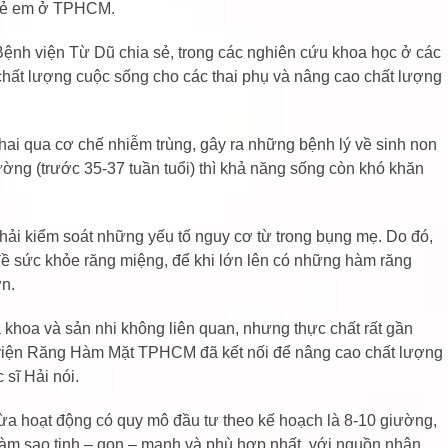
trẻ em ở TPHCM.
ệnh viện Từ Dũ chia sẻ, trong các nghiên cứu khoa học ở các
 chất lượng cuộc sống cho các thai phụ và nâng cao chất lượng
ai qua cơ chế nhiễm trùng, gây ra những bệnh lý về sinh non
ường (trước 35-37 tuần tuổi) thì khả năng sống còn khó khăn
ải kiểm soát những yếu tố nguy cơ từ trong bụng mẹ. Do đó,
đề sức khỏe răng miệng, để khi lớn lên có những hàm răng
ơn.
 khoa và sản nhi không liên quan, nhưng thực chất rất gần
 viện Răng Hàm Mặt TPHCM đã kết nối để nâng cao chất lượng
 sĩ Hải nói.
 hoạt động có quy mô đầu tư theo kế hoạch là 8-10 giường,
ể làm sao tinh – gọn – mạnh và phù hợp nhất, với nguồn nhân