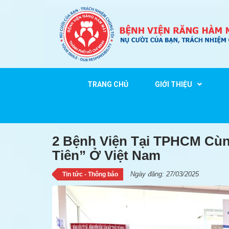
TRANG CHỦ
GIỚI THIỆU
2 Bệnh Viện Tại TPHCM C
2 Bệnh Viện Tại TPHCM Cùn
Tiên” Ở Việt Nam
Ngày đăng: 27/03/2025
Tin tức - Thông báo