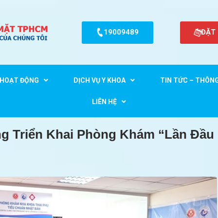
19009489
ĐẶT
HOẠT ĐỘNG
DỊCH VỤ Y KHOA
TIN TỨC – THÔN
ùng Triển Khai Phòng Khám “lần
LIÊN HỆ
g Triển Khai Phòng Khám “lần Đầu