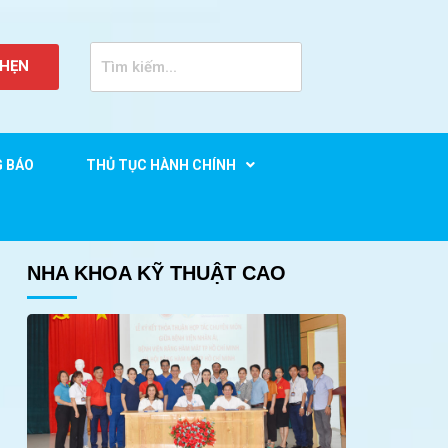
 HẸN
G BÁO
THỦ TỤC HÀNH CHÍNH
NHA KHOA KỸ THUẬT CAO