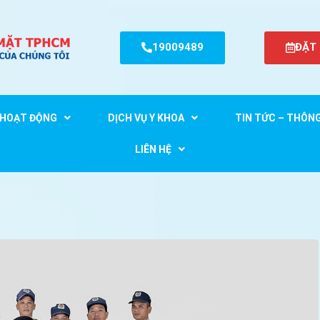
19009489
ĐẶT
HOẠT ĐỘNG
DỊCH VỤ Y KHOA
TIN TỨC – THÔN
rị
LIÊN HỆ