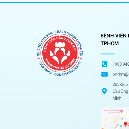
BỆNH VIỆN
TPHCM
1900 94
bv.rhm@
263-265 
Cầu Ông 
Minh