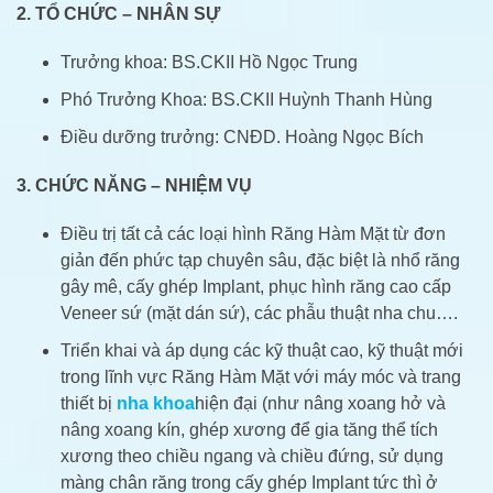
2. TỔ CHỨC – NHÂN SỰ
Trưởng khoa: BS.CKII Hồ Ngọc Trung
Phó Trưởng Khoa: BS.CKII Huỳnh Thanh Hùng
Điều dưỡng trưởng: CNĐD. Hoàng Ngọc Bích
3. CHỨC NĂNG – NHIỆM VỤ
Điều trị tất cả các loại hình Răng Hàm Mặt từ đơn
giản đến phức tạp chuyên sâu, đặc biệt là nhổ răng
gây mê, cấy ghép Implant, phục hình răng cao cấp
Veneer sứ (mặt dán sứ), các phẫu thuật nha chu….
Triển khai và áp dụng các kỹ thuật cao, kỹ thuật mới
trong lĩnh vực Răng Hàm Mặt với máy móc và trang
thiết bị
nha khoa
hiện đại (như nâng xoang hở và
nâng xoang kín, ghép xương để gia tăng thể tích
xương theo chiều ngang và chiều đứng, sử dụng
màng chân răng trong cấy ghép Implant tức thì ở