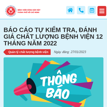
GIÁ CHẤT LƯỢNG BỆNH VIỆN
12 THÁNG NĂM 2022
BÁO CÁO TỰ KIỂM TRA, ĐÁNH
GIÁ CHẤT LƯỢNG BỆNH VIỆN 12
THÁNG NĂM 2022
Ngày đăng: 27/01/2023
Quản lý chất lượng bệnh viện