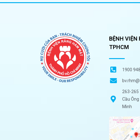
BỆNH VIỆN
TPHCM
1900 94
bv.rhm@
263-265 
Cầu Ông 
Minh