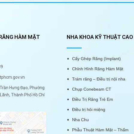
 RĂNG HÀM MẶT
NHA KHOA KỸ THUẬT CAO
Cấy Ghép Răng (Implant)
89
Chỉnh Hình Răng Hàm Mặt
tphcm.gov.vn
Trám răng – Điều trị nội nha
Trần Hưng Đạo, Phường
Chụp Conebeam CT
Lãnh, Thành Phố Hồ Chí
Điều Trị Răng Trẻ Em
Điều trị hôi miệng
Nha Chu
Phẫu Thuật Hàm Mặt – Thẩm