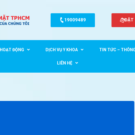
19009489
ĐẶT
HOẠT ĐỘNG
DỊCH VỤ Y KHOA
TIN TỨC – THÔN
LIÊN HỆ