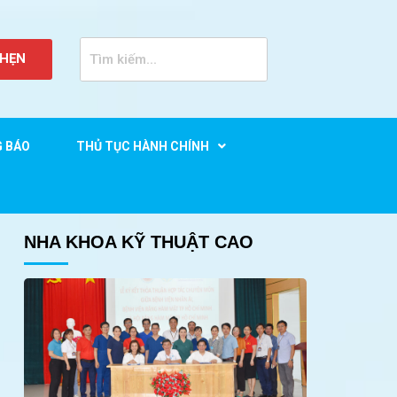
 HẸN
G BÁO
THỦ TỤC HÀNH CHÍNH
NHA KHOA KỸ THUẬT CAO