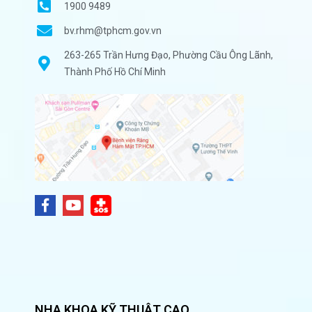
1900 9489
bv.rhm@tphcm.gov.vn
263-265 Trần Hưng Đạo, Phường Cầu Ông Lãnh,
Thành Phố Hồ Chí Minh
NHA KHOA KỸ THUẬT CAO